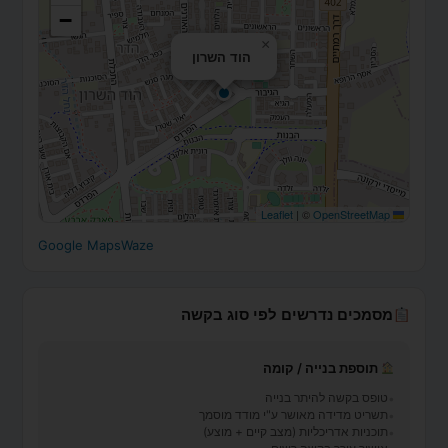
−
×
הוד השרון
|
©
OpenStreetMap
Leaflet
Google Maps
Waze
מסמכים נדרשים לפי סוג בקשה
תוספת בנייה / קומה
טופס בקשה להיתר בנייה
תשריט מדידה מאושר ע"י מודד מוסמך
תוכניות אדריכליות (מצב קיים + מוצע)