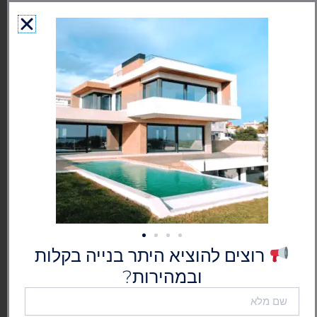
ילוג
לתוכן
תוכן
גרמושקה - הוצאת היתר בנייה
בישראל
רוצים להוציא היתר בנייה בקלות
ובמהירות?
שם
מלא