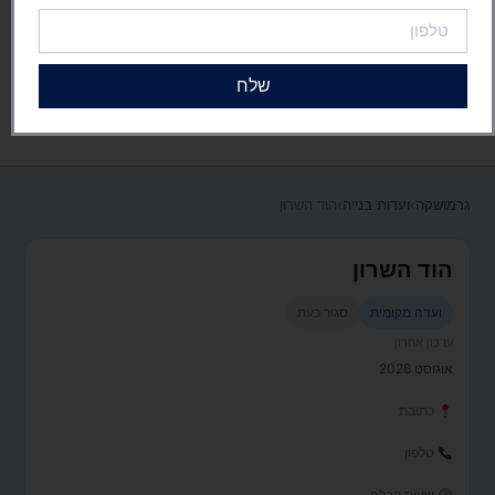
טלפון
שלח
גרמושקה
›
ועדות בנייה
›
הוד השרון
הוד השרון
ועדה מקומית
סגור כעת
עדכון אחרון
אוגוסט 2026
כתובת
טלפון
שעות קבלה