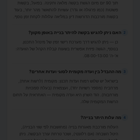
תוך 90 יום מיום הגשת בקשה מלאה ותקינה. בפועל, בקשות
פשוטות (כמו פרגולה או גדר) עשויות להתאשר מהר יותר, בעוד
בקשות מורכבות הדורשות דיון במליאה עלולות לקחת זמן נוסף.
האם ניתן להגיש בקשה להיתר בנייה באופן מקוון?
2
כן — ניתן להגיש דרך מערכת רישוי זמין של מינהל התכנון.
בנוסף, הגשה פיזית אפשרית בשעות קבלת הקהל של הוועדה:
א'-ה' 08:00-13:00.
מה ההבדל בין ועדה מקומית לסוגי ועדות אחרים?
3
בישראל יש שלוש רמות ועדות תכנון: מקומית (לרשות אחת),
מרחבית (מספר רשויות יחד), ועצמאית (בעלת סמכויות
מורחבות). הוד השרון היא ועדה מקומית — האחראית על תחום
הרשות המקומית שלה.
מה עלות היתר בנייה?
4
העלות מורכבת מאגרות בנייה (מחושבות לפי שווי הבנייה),
היטל השבחה (אם רלוונטי), ושכר טרחת עורך הבקשה. ניתן