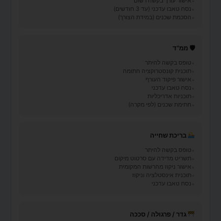
אישור עורך בקשה רשום
נסח טאבו עדכני (עד 3 חודשים)
הסכמת שכנים (במידת הצורך)
🛡 ממ"ד
טופס בקשה להיתר
תוכנית קונסטרוקציה חתומה
אישור פיקוד העורף
נסח טאבו עדכני
תוכניות אדריכליות
חתימת שכנים (לפי מקרה)
בריכת שחייה
טופס בקשה להיתר
תשריט מדידה עם סרטוט מיקום
אישור ניקוז מהרשות המקומית
תוכנית אינסטלציה וניקוז
נסח טאבו עדכני
גדר / פרגולה / סככה