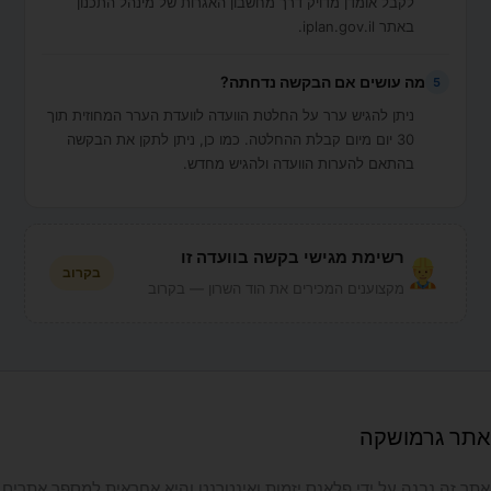
לקבל אומדן מדויק דרך מחשבון האגרות של מינהל התכנון
באתר iplan.gov.il.
מה עושים אם הבקשה נדחתה?
5
ניתן להגיש ערר על החלטת הוועדה לוועדת הערר המחוזית תוך
30 יום מיום קבלת ההחלטה. כמו כן, ניתן לתקן את הבקשה
בהתאם להערות הוועדה ולהגיש מחדש.
רשימת מגישי בקשה בוועדה זו
בקרוב
מקצוענים המכירים את הוד השרון — בקרוב
אתר גרמושקה
אתר זה נבנה על ידי פלאנס יזמות ואינטרנט והיא אחראית למספר אתרים