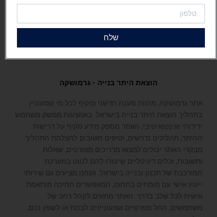
טלפון
שלח
הוצאת היתר בנייה - גרמושקה
אתר גרמושקה, מהווה מענה חדשני ומקיף לכל מי שמעוניין
בתהליך הוצאת היתר בנייה בישראל. באמצעות ממשק משתמש
ידידותי ואינטואיטיבי, האתר מספק מידע מקיף על דרישות
ההיתר, תהליכים נדרשים, וטיפים חשובים להצלחת התהליך.
מבקרי האתר יכולים למצוא מדריכים מפורטים, שאלות
ותשובות, וכלים דיגיטליים שיעזרו להם לנווט במערכת
המורכבת של תכנון ובנייה בישראל. אנחנו מציעים גם שירותי
ייעוץ אישי עם מומחים בתחום, המאפשרים תמיכה מותאמת
אישית לכל שלב בדרך. האתר מתאים לקהל רחב של
משתמשים, החל מפרטיים שמעוניינים לבנות או לשפץ נכס,