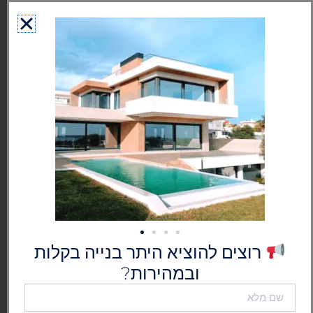
ילוג
לתוכן
תוכן
גרמושקה - הוצאת היתר בנייה
בישראל
רוצים להוציא היתר בנייה בקלות
ובמהירות?
שם
מלא