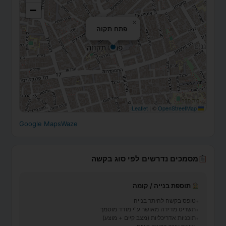
−
×
פתח תקוה
|
©
OpenStreetMap
Leaflet
Google Maps
Waze
מסמכים נדרשים לפי סוג בקשה
תוספת בנייה / קומה
טופס בקשה להיתר בנייה
תשריט מדידה מאושר ע"י מודד מוסמך
תוכניות אדריכליות (מצב קיים + מוצע)