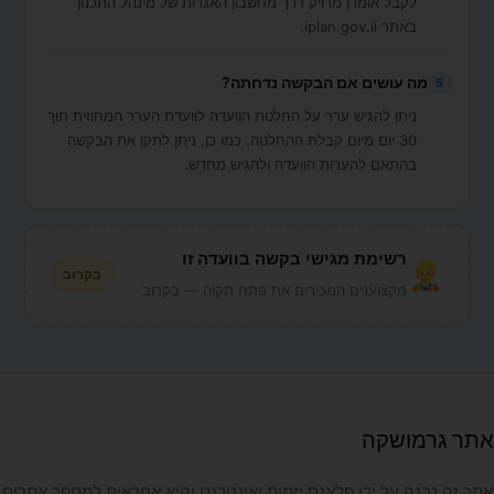
לקבל אומדן מדויק דרך מחשבון האגרות של מינהל התכנון
באתר iplan.gov.il.
מה עושים אם הבקשה נדחתה?
5
ניתן להגיש ערר על החלטת הוועדה לוועדת הערר המחוזית תוך
30 יום מיום קבלת ההחלטה. כמו כן, ניתן לתקן את הבקשה
בהתאם להערות הוועדה ולהגיש מחדש.
רשימת מגישי בקשה בוועדה זו
בקרוב
מקצוענים המכירים את פתח תקוה — בקרוב
אתר גרמושקה
אתר זה נבנה על ידי פלאנס יזמות ואינטרנט והיא אחראית למספר אתרים