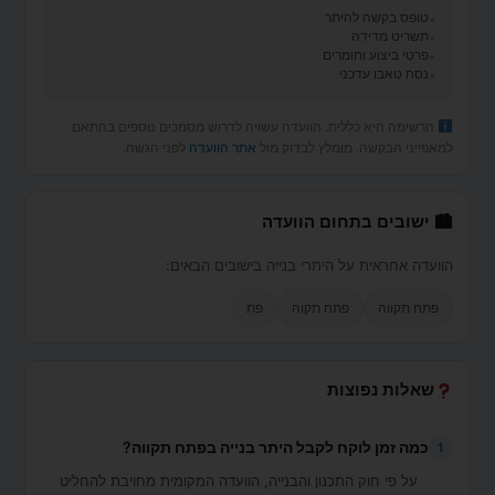
טופס בקשה להיתר
תשריט מדידה
פרטי ביצוע וחומרים
נסח טאבו עדכני
הרשימה היא כללית. הוועדה עשויה לדרוש מסמכים נוספים בהתאם
למאפייני הבקשה. מומלץ לבדוק מול
אתר הוועדה
לפני הגשה.
🏙 ישובים בתחום הוועדה
הוועדה אחראית על היתרי בנייה בישובים הבאים:
פתח תקווה
פתח תקוה
פת
שאלות נפוצות
כמה זמן לוקח לקבל היתר בנייה בפתח תקווה?
1
על פי חוק התכנון והבנייה, הוועדה המקומית מחויבת להחליט