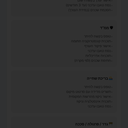
אישור עורך בקשה רשום
נסח טאבו עדכני (עד 3 חודשים)
הסכמת שכנים (במידת הצורך)
🛡 ממ"ד
טופס בקשה להיתר
תוכנית קונסטרוקציה חתומה
אישור פיקוד העורף
נסח טאבו עדכני
תוכניות אדריכליות
חתימת שכנים (לפי מקרה)
בריכת שחייה
טופס בקשה להיתר
תשריט מדידה עם סרטוט מיקום
אישור ניקוז מהרשות המקומית
תוכנית אינסטלציה וניקוז
נסח טאבו עדכני
גדר / פרגולה / סככה