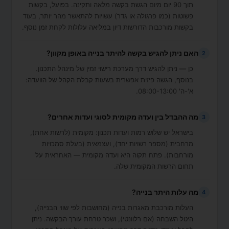
תוך 90 יום מיום הגשת בקשה מלאה ותקינה. בפועל, בקשות
פשוטות (כמו פרגולה או גדר) עשויות להתאשר מהר יותר, בעוד
בקשות מורכבות הדורשות דיון במליאה עלולות לקחת זמן נוסף.
האם ניתן להגיש בקשה להיתר בנייה באופן מקוון?
2
כן — ניתן להגיש דרך מערכת רישוי זמין של מינהל התכנון.
בנוסף, הגשה פיזית אפשרית בשעות קבלת הקהל של הוועדה:
א'-ה' 08:00-13:00.
מה ההבדל בין ועדה מקומית לסוגי ועדות אחרים?
3
בישראל יש שלוש רמות ועדות תכנון: מקומית (לרשות אחת),
מרחבית (מספר רשויות יחד), ועצמאית (בעלת סמכויות
מורחבות). פתח תקוה היא ועדה מקומית — האחראית על
תחום הרשות המקומית שלה.
מה עלות היתר בנייה?
4
העלות מורכבת מאגרות בנייה (מחושבות לפי שווי הבנייה),
היטל השבחה (אם רלוונטי), ושכר טרחת עורך הבקשה. ניתן