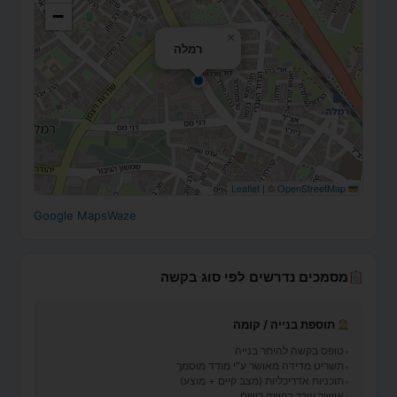
−
×
רמלה
|
©
OpenStreetMap
Leaflet
Google Maps
Waze
מסמכים נדרשים לפי סוג בקשה
תוספת בנייה / קומה
טופס בקשה להיתר בנייה
תשריט מדידה מאושר ע"י מודד מוסמך
תוכניות אדריכליות (מצב קיים + מוצע)
אישור עורך בקשה רשום