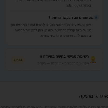
לקבל אומדן מדויק דרך מחשבון האגרות של מינהל התכנון
באתר iplan.gov.il.
מה עושים אם הבקשה נדחתה?
5
ניתן להגיש ערר על החלטת הוועדה לוועדת הערר המחוזית תוך
30 יום מיום קבלת ההחלטה. כמו כן, ניתן לתקן את הבקשה
בהתאם להערות הוועדה ולהגיש מחדש.
רשימת מגישי בקשה בוועדה זו
בקרוב
מקצוענים המכירים את רמלה — בקרוב
אתר גרמושקה
אתר זה נבנה על ידי פלאנס יזמות ואינטרנט והיא אחראית למספר אתרים