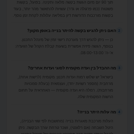
תוך 90 יום מיום הגשת בקשה מלאה ותקינה. בפועל, בקשות
פשוטות (כמו פרגולה או גדר) עשויות להתאשר מהר יותר, בעוד
בקשות מורכבות הדורשות דיון במליאה עלולות לקחת זמן נוסף.
האם ניתן להגיש בקשה להיתר בנייה באופן מקוון?
2
כן — ניתן להגיש דרך מערכת רישוי זמין של מינהל התכנון.
בנוסף, הגשה פיזית אפשרית בשעות קבלת הקהל של הוועדה:
א'-ה' 08:00-13:00.
מה ההבדל בין ועדה מקומית לסוגי ועדות אחרים?
3
בישראל יש שלוש רמות ועדות תכנון: מקומית (לרשות אחת),
מרחבית (מספר רשויות יחד), ועצמאית (בעלת סמכויות
מורחבות). רמלה היא ועדה מקומית — האחראית על תחום
הרשות המקומית שלה.
מה עלות היתר בנייה?
4
העלות מורכבת מאגרות בנייה (מחושבות לפי שווי הבנייה),
היטל השבחה (אם רלוונטי), ושכר טרחת עורך הבקשה. ניתן