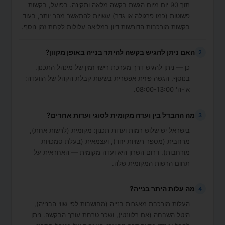
תוך 90 יום מיום הגשת בקשה מלאה ותקינה. בפועל, בקשות
פשוטות (כמו פרגולה או גדר) עשויות להתאשר מהר יותר, בעוד
בקשות מורכבות הדורשות דיון במליאה עלולות לקחת זמן נוסף.
האם ניתן להגיש בקשה להיתר בנייה באופן מקוון?
2
כן — ניתן להגיש דרך מערכת רישוי זמין של מינהל התכנון.
בנוסף, הגשה פיזית אפשרית בשעות קבלת הקהל של הוועדה:
א'-ה' 08:00-13:00.
מה ההבדל בין ועדה מקומית לסוגי ועדות אחרים?
3
בישראל יש שלוש רמות ועדות תכנון: מקומית (לרשות אחת),
מרחבית (מספר רשויות יחד), ועצמאית (בעלת סמכויות
מורחבות). דרום השרון היא ועדה מקומית — האחראית על
תחום הרשות המקומית שלה.
מה עלות היתר בנייה?
4
העלות מורכבת מאגרות בנייה (מחושבות לפי שווי הבנייה),
היטל השבחה (אם רלוונטי), ושכר טרחת עורך הבקשה. ניתן