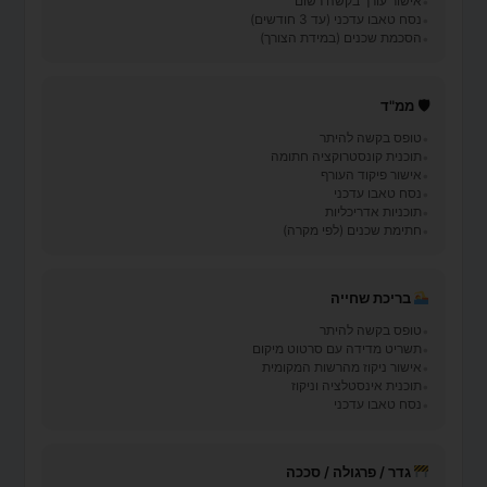
אישור עורך בקשה רשום
נסח טאבו עדכני (עד 3 חודשים)
הסכמת שכנים (במידת הצורך)
🛡 ממ"ד
טופס בקשה להיתר
תוכנית קונסטרוקציה חתומה
אישור פיקוד העורף
נסח טאבו עדכני
תוכניות אדריכליות
חתימת שכנים (לפי מקרה)
בריכת שחייה
טופס בקשה להיתר
תשריט מדידה עם סרטוט מיקום
אישור ניקוז מהרשות המקומית
תוכנית אינסטלציה וניקוז
נסח טאבו עדכני
גדר / פרגולה / סככה