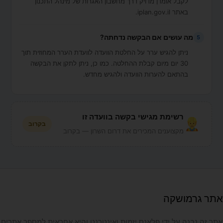
לקבל אומדן מדויק דרך מחשבון האגרות של מינהל התכנון
באתר iplan.gov.il.
מה עושים אם הבקשה נדחתה?
5
ניתן להגיש ערר על החלטת הוועדה לוועדת הערר המחוזית תוך
30 יום מיום קבלת ההחלטה. כמו כן, ניתן לתקן את הבקשה
בהתאם להערות הוועדה ולהגיש מחדש.
רשימת מגישי בקשה בוועדה זו
בקרוב
מקצוענים המכירים את דרום השרון — בקרוב
אתר גרמושקה
אתר זה נבנה על ידי פלאנס יזמות ואינטרנט והיא אחראית למספר אתרים