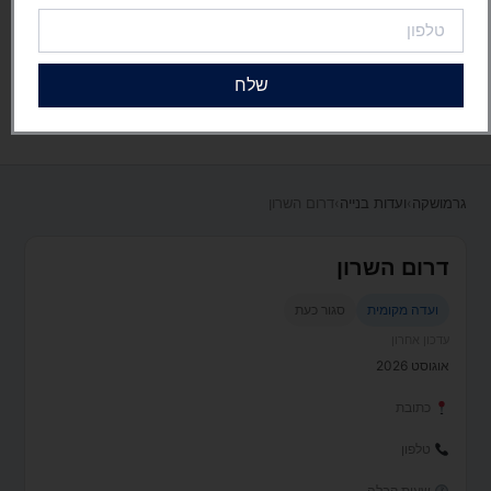
טלפון
שלח
גרמושקה
›
ועדות בנייה
›
דרום השרון
דרום השרון
ועדה מקומית
סגור כעת
עדכון אחרון
אוגוסט 2026
כתובת
טלפון
שעות קבלה