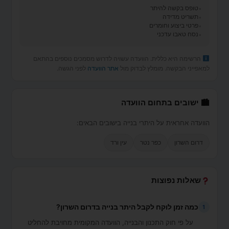
טופס בקשה להיתר
תשריט מדידה
פרטי ביצוע וחומרים
נסח טאבו עדכני
הרשימה היא כללית. הוועדה עשויה לדרוש מסמכים נוספים בהתאם
למאפייני הבקשה. מומלץ לבדוק מול
אתר הוועדה
לפני הגשה.
🏙 ישובים בתחום הוועדה
הוועדה אחראית על היתרי בנייה בישובים הבאים:
דרום השרון
כפר נטר
עין ורד
שאלות נפוצות
כמה זמן לוקח לקבל היתר בנייה בדרום השרון?
1
על פי חוק התכנון והבנייה, הוועדה המקומית מחויבת להחליט