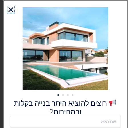
ילוג
לתוכן
תוכן
גרמושקה - הוצאת היתר בנייה
בישראל
רוצים להוציא היתר בנייה בקלות
ובמהירות?
שם
מלא