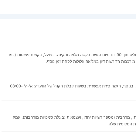
על פי חוק התכנון והבנייה, הוועדה המקומית מחויבת להחליט תוך 90 יום מיום הגשת בקשה מלאה ותקינה. בפועל, בקשות פשוטות (כמו
מורכבות הדורשות דיון במליאה עלולות לקחת זמן נוסף.
כן — ניתן להגיש דרך מערכת רישוי זמין של מינהל התכנון. בנוסף, הגשה פיזית אפשרית בשעות קבלת הקהל של הוועדה: א'-ה' 08:00-
ת), מרחבית (מספר רשויות יחד), ועצמאית (בעלת סמכויות מורחבות). עמק
ת המקומית שלה.