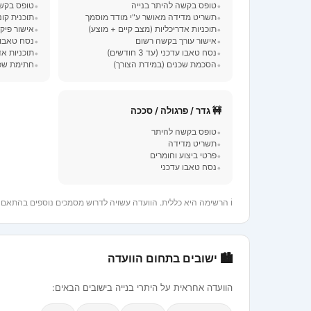
טופס בקשה להיתר בנייה
טופס בקש
תשריט מדידה מאושר ע"י מודד מוסמך
תוכנית קו
תוכניות אדריכליות (מצב קיים + מוצע)
אישור פיק
אישור עורך בקשה רשום
נסח טאבו 
נסח טאבו עדכני (עד 3 חודשים)
תוכניות אד
הסכמת שכנים (במידת הצורך)
חתימת שכנ
🚧 גדר / פרגולה / סככה
טופס בקשה להיתר
תשריט מדידה
פרטי ביצוע וחומרים
נסח טאבו עדכני
ℹ️ הרשימה היא כללית. הוועדה עשויה לדרוש מסמכים נוספים בהתאם למאפייני הבקשה. מומלץ לבדוק מול
🏙 ישובים בתחום הוועדה
הוועדה אחראית על היתרי בנייה בישובים הבאים: