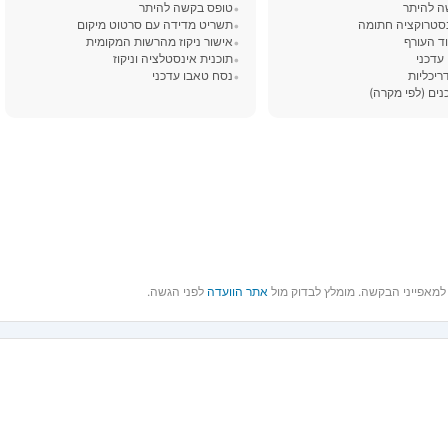
ה להיתר
טופס בקשה להיתר
נסטרוקציה חתומה
תשריט מדידה עם סרטוט מיקום
וד העורף
אישור ניקוז מהרשות המקומית
עדכני
תוכנית אינסטלציה וניקוז
ריכליות
נסח טאבו עדכני
ים (לפי מקרה)
אתר הוועדה
לפני הגשה.