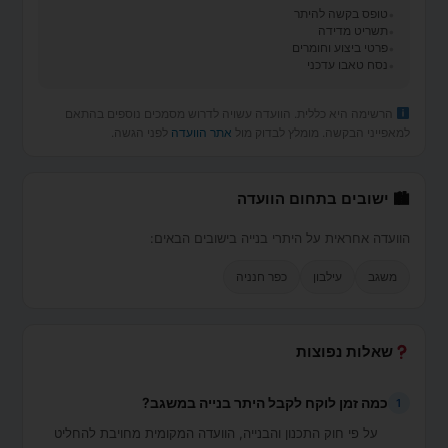
טופס בקשה להיתר
תשריט מדידה
פרטי ביצוע וחומרים
נסח טאבו עדכני
הרשימה היא כללית. הוועדה עשויה לדרוש מסמכים נוספים בהתאם
למאפייני הבקשה. מומלץ לבדוק מול
אתר הוועדה
לפני הגשה.
🏙 ישובים בתחום הוועדה
הוועדה אחראית על היתרי בנייה בישובים הבאים:
משגב
עילבון
כפר חנניה
שאלות נפוצות
כמה זמן לוקח לקבל היתר בנייה במשגב?
1
על פי חוק התכנון והבנייה, הוועדה המקומית מחויבת להחליט