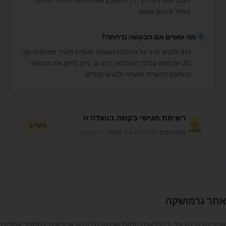
לקבל אומדן מדויק דרך מחשבון האגרות של מינהל התכנון
באתר iplan.gov.il.
מה עושים אם הבקשה נדחתה?
5
ניתן להגיש ערר על החלטת הוועדה לוועדת הערר המחוזית תוך
30 יום מיום קבלת ההחלטה. כמו כן, ניתן לתקן את הבקשה
בהתאם להערות הוועדה ולהגיש מחדש.
רשימת מגישי בקשה בוועדה זו
בקרוב
מקצוענים המכירים את משגב — בקרוב
אתר גרמושקה
אתר זה נבנה על ידי פלאנס יזמות ואינטרנט והיא אחראית למספר אתרים