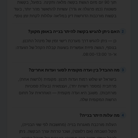
תוך 90 יום מיום הגשת בקשה מלאה ותקינה. בפועל, בקשות
פשוטות (כמו פרגולה או גדר) עשויות להתאשר מהר יותר, בעוד
בקשות מורכבות הדורשות דיון במליאה עלולות לקחת זמן נוסף.
האם ניתן להגיש בקשה להיתר בנייה באופן מקוון?
2
כן — ניתן להגיש דרך מערכת רישוי זמין של מינהל התכנון.
בנוסף, הגשה פיזית אפשרית בשעות קבלת הקהל של הוועדה:
א'-ה' 08:00-13:00.
מה ההבדל בין ועדה מקומית לסוגי ועדות אחרים?
3
בישראל יש שלוש רמות ועדות תכנון: מקומית (לרשות אחת),
מרחבית (מספר רשויות יחד), ועצמאית (בעלת סמכויות
מורחבות). משגב היא ועדה מקומית — האחראית על תחום
הרשות המקומית שלה.
מה עלות היתר בנייה?
4
העלות מורכבת מאגרות בנייה (מחושבות לפי שווי הבנייה),
היטל השבחה (אם רלוונטי), ושכר טרחת עורך הבקשה. ניתן