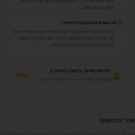
לקבל אומדן מדויק דרך מחשבון האגרות של מינהל התכנון
באתר iplan.gov.il.
מה עושים אם הבקשה נדחתה?
5
ניתן להגיש ערר על החלטת הוועדה לוועדת הערר המחוזית תוך
30 יום מיום קבלת ההחלטה. כמו כן, ניתן לתקן את הבקשה
בהתאם להערות הוועדה ולהגיש מחדש.
רשימת מגישי בקשה בוועדה זו
בקרוב
מקצוענים המכירים את רכס הכרמל — בקרוב
אתר גרמושקה
אתר זה נבנה על ידי פלאנס יזמות ואינטרנט והיא אחראית למספר אתרים