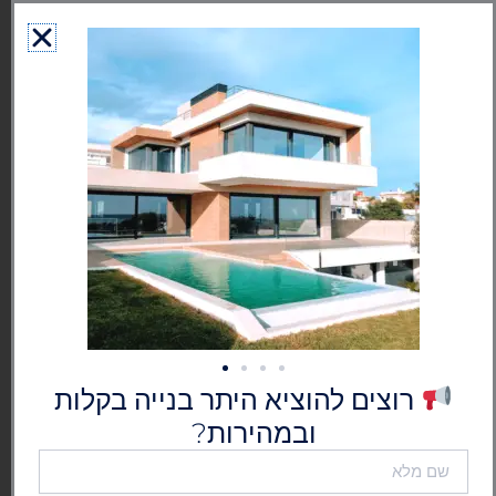
ילוג
לתוכן
תוכן
גרמושקה - הוצאת היתר בנייה
בישראל
רוצים להוציא היתר בנייה בקלות
ובמהירות?
שם
מלא