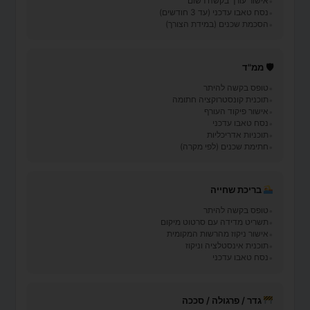
אישור עורך בקשה רשום
נסח טאבו עדכני (עד 3 חודשים)
הסכמת שכנים (במידת הצורך)
🛡 ממ"ד
טופס בקשה להיתר
תוכנית קונסטרוקציה חתומה
אישור פיקוד העורף
נסח טאבו עדכני
תוכניות אדריכליות
חתימת שכנים (לפי מקרה)
בריכת שחייה
טופס בקשה להיתר
תשריט מדידה עם סרטוט מיקום
אישור ניקוז מהרשות המקומית
תוכנית אינסטלציה וניקוז
נסח טאבו עדכני
גדר / פרגולה / סככה