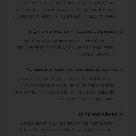
תוך 90 יום מיום הגשת בקשה מלאה ותקינה. בפועל, בקשות
פשוטות (כמו פרגולה או גדר) עשויות להתאשר מהר יותר, בעוד
בקשות מורכבות הדורשות דיון במליאה עלולות לקחת זמן נוסף.
האם ניתן להגיש בקשה להיתר בנייה באופן מקוון?
2
כן — ניתן להגיש דרך מערכת רישוי זמין של מינהל התכנון.
בנוסף, הגשה פיזית אפשרית בשעות קבלת הקהל של הוועדה:
א'-ה' 08:00-13:00.
מה ההבדל בין ועדה מרחבית לסוגי ועדות אחרים?
3
בישראל יש שלוש רמות ועדות תכנון: מקומית (לרשות אחת),
מרחבית (מספר רשויות יחד), ועצמאית (בעלת סמכויות
מורחבות). רכס הכרמל היא ועדה מרחבית — המשרתת מספר
רשויות מקומיות תחת גוף תכנוני אחד.
מה עלות היתר בנייה?
4
העלות מורכבת מאגרות בנייה (מחושבות לפי שווי הבנייה),
היטל השבחה (אם רלוונטי), ושכר טרחת עורך הבקשה. ניתן