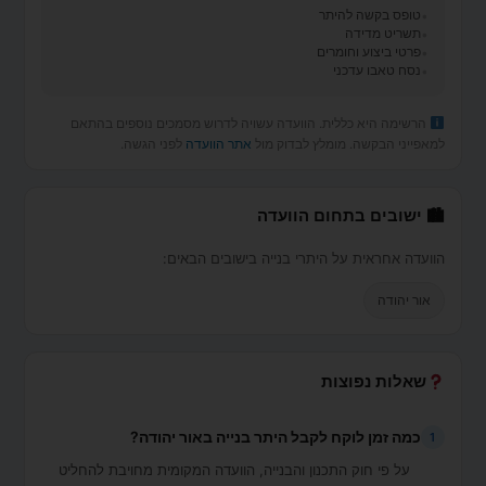
טופס בקשה להיתר
תשריט מדידה
פרטי ביצוע וחומרים
נסח טאבו עדכני
הרשימה היא כללית. הוועדה עשויה לדרוש מסמכים נוספים בהתאם
למאפייני הבקשה. מומלץ לבדוק מול
אתר הוועדה
לפני הגשה.
🏙 ישובים בתחום הוועדה
הוועדה אחראית על היתרי בנייה בישובים הבאים:
אור יהודה
שאלות נפוצות
כמה זמן לוקח לקבל היתר בנייה באור יהודה?
1
על פי חוק התכנון והבנייה, הוועדה המקומית מחויבת להחליט