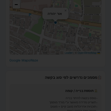
−
×
אור יהודה
|
©
OpenStreetMap
Leaflet
Google Maps
Waze
מסמכים נדרשים לפי סוג בקשה
תוספת בנייה / קומה
טופס בקשה להיתר בנייה
תשריט מדידה מאושר ע"י מודד מוסמך
תוכניות אדריכליות (מצב קיים + מוצע)
אישור עורך בקשה רשום