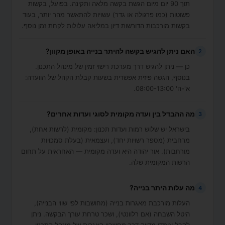
תוך 90 יום מיום הגשת בקשה מלאה ותקינה. בפועל, בקשות
פשוטות (כמו פרגולה או גדר) עשויות להתאשר מהר יותר, בעוד
בקשות מורכבות הדורשות דיון במליאה עלולות לקחת זמן נוסף.
האם ניתן להגיש בקשה להיתר בנייה באופן מקוון?
2
כן — ניתן להגיש דרך מערכת רישוי זמין של מינהל התכנון.
בנוסף, הגשה פיזית אפשרית בשעות קבלת הקהל של הוועדה:
א'-ה' 08:00-13:00.
מה ההבדל בין ועדה מקומית לסוגי ועדות אחרים?
3
בישראל יש שלוש רמות ועדות תכנון: מקומית (לרשות אחת),
מרחבית (מספר רשויות יחד), ועצמאית (בעלת סמכויות
מורחבות). אור יהודה היא ועדה מקומית — האחראית על תחום
הרשות המקומית שלה.
מה עלות היתר בנייה?
4
העלות מורכבת מאגרות בנייה (מחושבות לפי שווי הבנייה),
היטל השבחה (אם רלוונטי), ושכר טרחת עורך הבקשה. ניתן