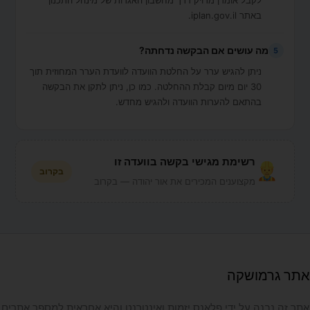
לקבל אומדן מדויק דרך מחשבון האגרות של מינהל התכנון
באתר iplan.gov.il.
מה עושים אם הבקשה נדחתה?
5
ניתן להגיש ערר על החלטת הוועדה לוועדת הערר המחוזית תוך
30 יום מיום קבלת ההחלטה. כמו כן, ניתן לתקן את הבקשה
בהתאם להערות הוועדה ולהגיש מחדש.
רשימת מגישי בקשה בוועדה זו
בקרוב
מקצוענים המכירים את אור יהודה — בקרוב
אתר גרמושקה
אתר זה נבנה על ידי פלאנס יזמות ואינטרנט והיא אחראית למספר אתרים